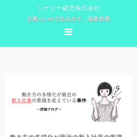
コ
シナジー経営株式会社
ン
企業×人×αで生み出す、相乗効果
テ
ン
ツ
へ
ス
キ
ッ
プ