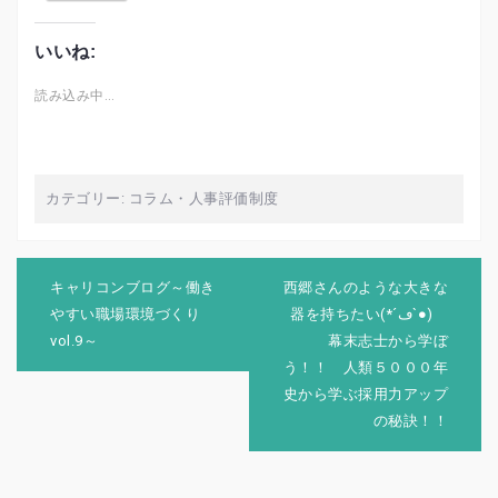
いいね:
読み込み中…
カテゴリー:
コラム
・
人事評価制度
投
稿
キャリコンブログ～働き
西郷さんのような大きな
ナ
やすい職場環境づくり
器を持ちたい(*´ڡ`●)
ビ
vol.9～
幕末志士から学ぼ
ゲ
う！！ 人類５０００年
ー
シ
史から学ぶ採用力アップ
ョ
の秘訣！！
ン