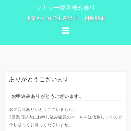
コ
シナジー経営株式会社
ン
企業×人×αで生み出す、相乗効果
テ
ン
ツ
へ
ス
キ
ッ
プ
ありがとうございます
お申込みありがとうございます。
お問合せありがとうございました。
3営業日以内にお申し込み確認のメールを送信致しますので
今しばらくお待ちくださいませ。