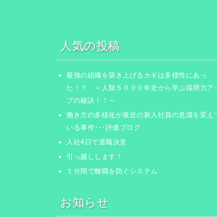
ー
シ
ョ
人気の投稿
ン
最強の組織を築き上げるカギは多様性にあっ
た！？ ～人類５０００年史から学ぶ採用力ア
プの秘訣！！～
働き方の多様化が最近の新入社員の意識を変え
いる事件･･･評価ブログ
入社4日で退職決意
引っ越しします！
１分間で離職を防ぐシステム
お知らせ