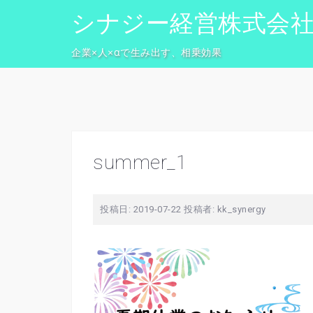
コ
シナジー経営株式会
ン
テ
企業×人×αで生み出す、相乗効果
ン
ツ
へ
ス
キ
ッ
summer_1
プ
投稿日:
2019-07-22
投稿者:
kk_synergy