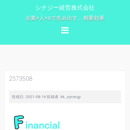
コ
シナジー経営株式会社
ン
企業×人×αで生み出す、相乗効果
テ
ン
ツ
へ
ス
キ
ッ
プ
2573508
投稿日:
2021-08-14
投稿者:
kk_synergy