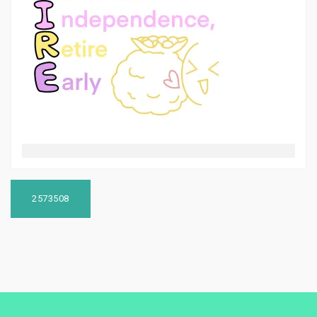
投
稿
2573508
ナ
ビ
ゲ
ー
シ
ョ
ン