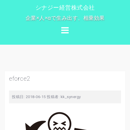
コ
シナジー経営株式会社
ン
企業×人×αで生み出す、相乗効果
テ
ン
ツ
へ
ス
キ
ッ
プ
eforce2
投稿日:
2018-06-15
投稿者:
kk_synergy