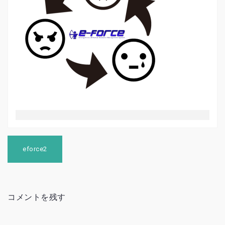
投
稿
eforce2
ナ
ビ
ゲ
ー
シ
コメントを残す
ョ
ン