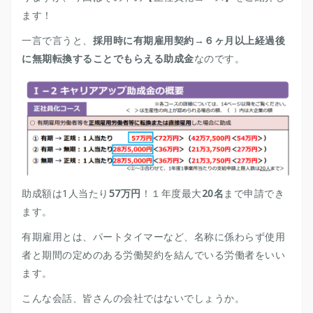
ます！
一言で言うと、
採用時に有期雇用契約→６ヶ月以上経過後
に無期転換することでもらえる助成金
なのです。
助成額は1人当たり
57万円
！１年度最大
20名
まで申請でき
ます。
有期雇用とは、パートタイマーなど、名称に係わらず使用
者と期間の定めのある労働契約を結んでいる労働者をいい
ます。
こんな会話、皆さんの会社ではないでしょうか。