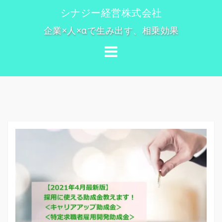
コ
シナジー経営株式会社
ン
企業×人×αで生み出す、相乗効果
テ
ン
ツ
へ
ス
キ
ッ
プ