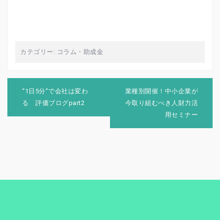
カテゴリー:
コラム
・
助成金
投
稿
“1日5分”で会社は変わ
業種別開催！中小企業が
ナ
る 評価ブログpart2
今取り組むべき人財力活
ビ
用セミナー
ゲ
ー
シ
ョ
ン