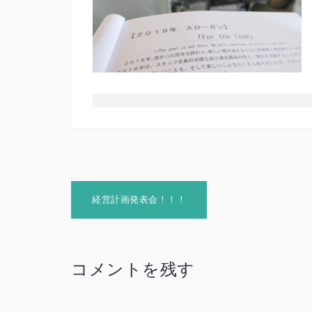
投
経営計画発表会！！！
稿
ナ
ビ
コメントを残す
ゲ
ー