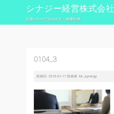
コ
シナジー経営株式会
ン
テ
企業×人×αで生み出す、相乗効果
ン
ツ
へ
ス
キ
ッ
0104_3
プ
投稿日:
2019-01-11
投稿者:
kk_synergy