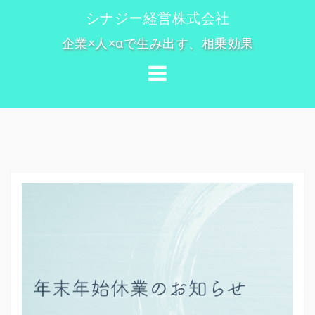
コ
シナジー経営株式会社
ン
企業×人×αで生み出す、相乗効果
テ
ン
ツ
へ
ス
キ
ッ
プ