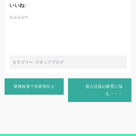
いいね:
読み込み中…
カテゴリー:
スタッフブログ
投
稿
業務改善で生産性向上
新入社員の教育に悩
ナ
む・・・
ビ
ゲ
ー
シ
ョ
ン