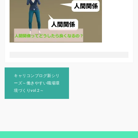
投
稿
キャリコンブログ新シリ
ナ
ーズ～働きやすい職場環
ビ
境づくりvol.2～
ゲ
ー
シ
ョ
ン