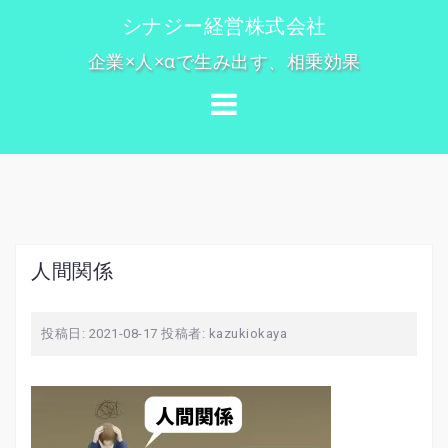
コ
シナジー経営株式会社
ン
企業×人×αで生み出す、相乗効果
テ
ン
ツ
へ
ス
キ
ッ
プ
人間関係
投稿日:
2021-08-17
投稿者:
kazukiokaya