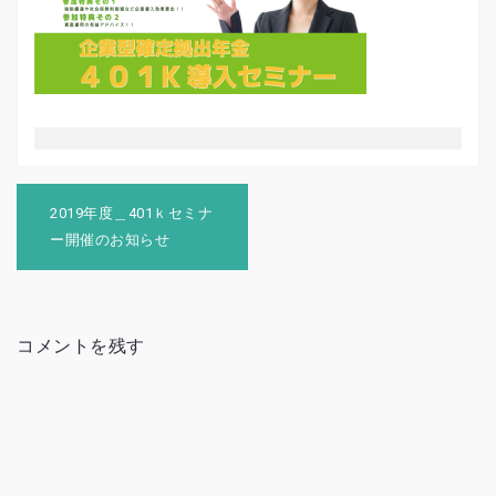
投
稿
2019年度＿401ｋセミナ
ナ
ー開催のお知らせ
ビ
ゲ
ー
シ
ョ
コメントを残す
ン