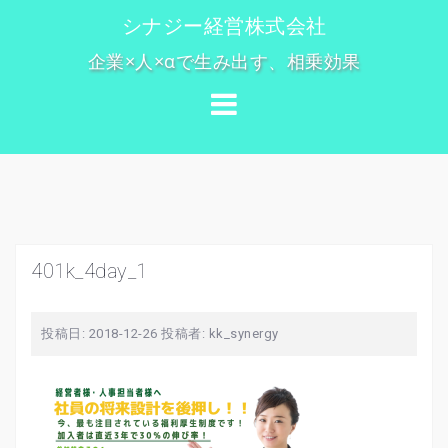
コ
シナジー経営株式会社
ン
企業×人×αで生み出す、相乗効果
テ
ン
ツ
へ
ス
キ
ッ
プ
401k_4day_1
投稿日:
2018-12-26
投稿者:
kk_synergy