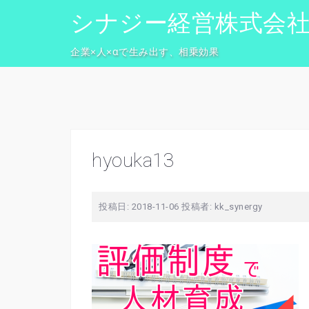
コ
シナジー経営株式会
ン
テ
企業×人×αで生み出す、相乗効果
ン
ツ
へ
ス
キ
ッ
hyouka13
プ
投稿日:
2018-11-06
投稿者:
kk_synergy