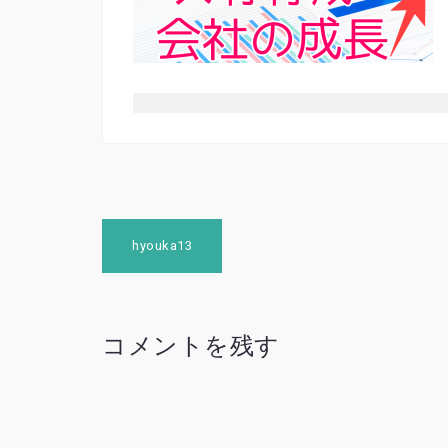
投
hyouka13
稿
ナ
ビ
コメントを残す
ゲ
ー
シ