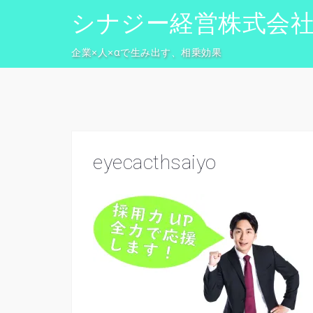
コ
シナジー経営株式会
ン
テ
企業×人×αで生み出す、相乗効果
ン
ツ
へ
ス
キ
ッ
eyecacthsaiyo
プ