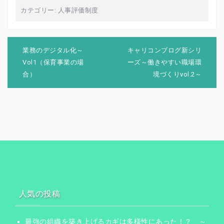
カテゴリー:
人事評価制度
投
稿
業務のデジタル化～
キャリコンブログ新シリ
ナ
Vol1（保育事業の場
ーズ～働きやすい職場環
ビ
合）
境づくりvol.2～
ゲ
ー
シ
ョ
ン
人気の投稿
最強の組織を築き上げるカギは多様性にあった！？ ～