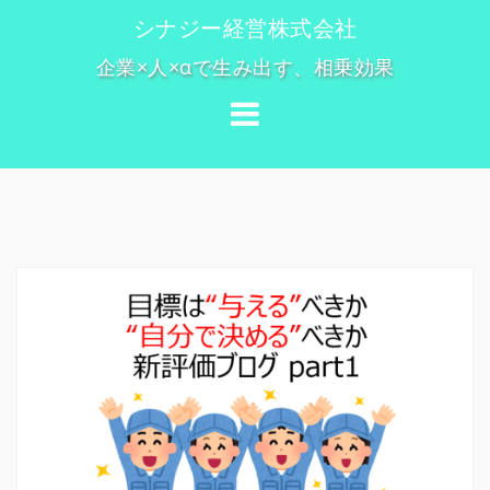
コ
シナジー経営株式会社
ン
企業×人×αで生み出す、相乗効果
テ
ン
ツ
へ
ス
キ
ッ
プ