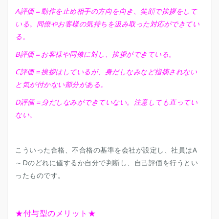
A評価＝動作を止め相手の方向を向き、笑顔で挨拶をして
いる。同僚やお客様の気持ちを汲み取った対応ができてい
る。
B評価＝お客様や同僚に対し、挨拶ができている。
C評価＝挨拶はしているが、身だしなみなど指摘されない
と気が付かない部分がある。
D評価＝身だしなみができていない。注意しても直ってい
ない。
こういった合格、不合格の基準を会社が設定し、社員はA
～Dのどれに値するか自分で判断し、自己評価を行うとい
ったものです。
★付与型のメリット★