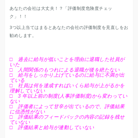
あなたの会社は大丈夫！？「評価制度危険度チェッ
ク」！！
3つ以上当てはまるとあなたの会社の評価制度を見直しをお
勧めします。
□ 過去に給与が低いことを理由に退職した社員が
いた
□ 人間関係のもつれによる退職が後を絶たない
□ 給与をしっかり上げているのに給与に不満が出
ている
□ 社員は何を達成すればいくら給与が上がるかを
理解していない
□ 3 年以上前の制度(人事評価制度)から変わってい
ない
□ 評価者によって甘辛が出ているので、評価結果
に信憑性がない
□ 評価結果のフィードバックの内容の記録を残せ
ていない
□ 評価結果と給与が連動していない