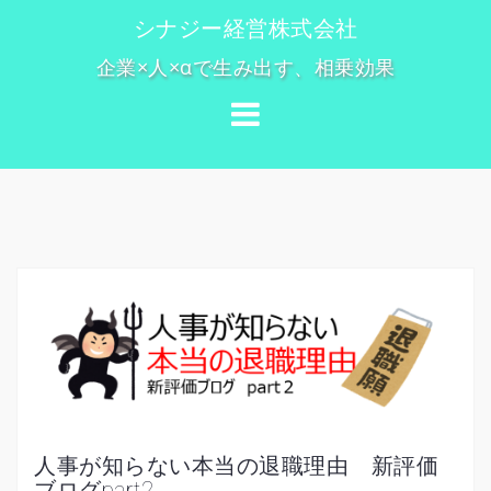
コ
シナジー経営株式会社
ン
企業×人×αで生み出す、相乗効果
テ
ン
ツ
へ
ス
キ
ッ
プ
人事が知らない本当の退職理由 新評価
ブログpart2