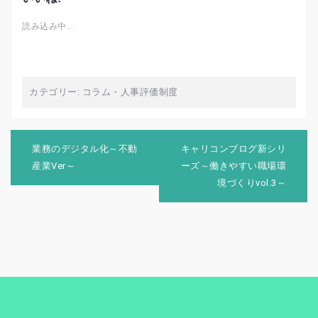
読み込み中…
カテゴリー:
コラム
・
人事評価制度
投
稿
業務のデジタル化～不動
キャリコンブログ新シリ
ナ
産業Ver～
ーズ～働きやすい職場環
ビ
境づくりvol.3～
ゲ
ー
シ
ョ
ン