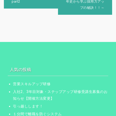
part2
年史から学ぶ採用力アッ
ゲ
プの秘訣！！～
ー
シ
ョ
ン
人気の投稿
営業スキルアップ研修
入社2、3年目対象・ステップアップ研修受講生募集のお
知らせ【開催方法変更】
引っ越しします！
１分間で離職を防ぐシステム