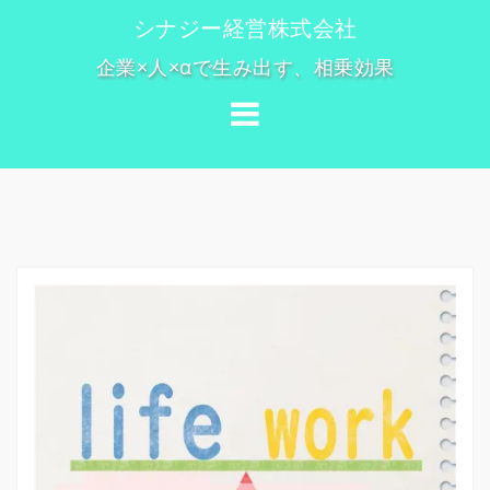
コ
シナジー経営株式会社
ン
企業×人×αで生み出す、相乗効果
テ
ン
ツ
へ
ス
キ
ッ
プ