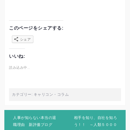
このページをシェアする:
シェア
いいね:
読み込み中…
カテゴリー:
キャリコン
・
コラム
投
稿
人事が知らない本当の退
相手を知り、自社を知ろ
ナ
職理由 新評価ブログ
う！！ ～人類５０００
ビ