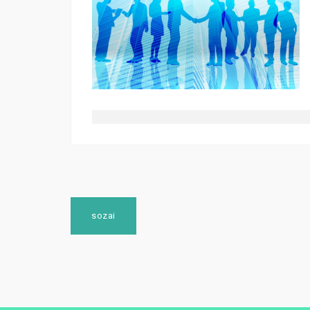
投
sozai
稿
ナ
ビ
ゲ