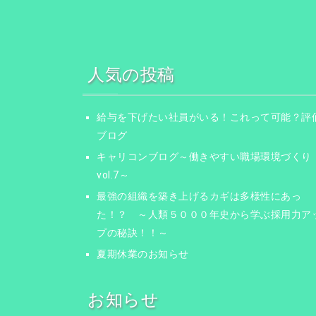
ー
シ
ョ
人気の投稿
ン
給与を下げたい社員がいる！これって可能？評
ブログ
キャリコンブログ～働きやすい職場環境づくり
vol.7～
最強の組織を築き上げるカギは多様性にあっ
た！？ ～人類５０００年史から学ぶ採用力ア
プの秘訣！！～
夏期休業のお知らせ
お知らせ