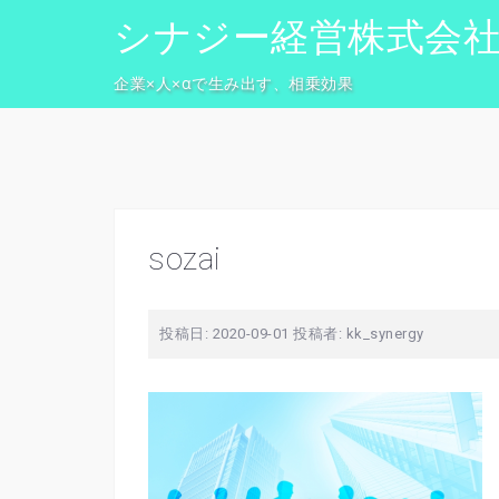
コ
シナジー経営株式会
ン
テ
企業×人×αで生み出す、相乗効果
ン
ツ
へ
ス
キ
ッ
sozai
プ
投稿日:
2020-09-01
投稿者:
kk_synergy