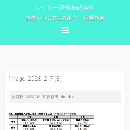
コ
シナジー経営株式会社
ン
企業×人×αで生み出す、相乗効果
テ
ン
ツ
へ
ス
キ
ッ
プ
image_2023_2_7 (3)
投稿日:
2023-02-07
投稿者:
douden