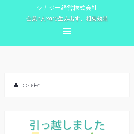
コ
シナジー経営株式会社
ン
企業×人×αで生み出す、相乗効果
テ
ン
ツ
へ
ス
キ
ッ
プ
douden