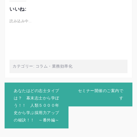
いいね:
読み込み中…
カテゴリー:
コラム
・
業務効率化
投
稿
あなたはどの志士タイプ
セミナー開催のご案内で
ナ
は？ 幕末志士から学ぼ
す
ビ
う！！ 人類５０００年
ゲ
史から学ぶ採用力アップ
ー
シ
の秘訣！！ ～番外編～
ョ
ン