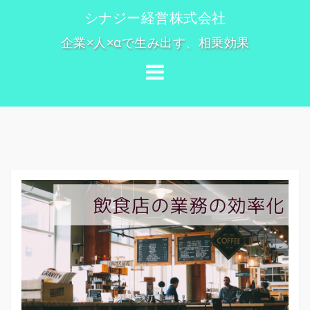
コ
シナジー経営株式会社
ン
企業×人×αで生み出す、相乗効果
テ
ン
ツ
へ
ス
キ
ッ
プ