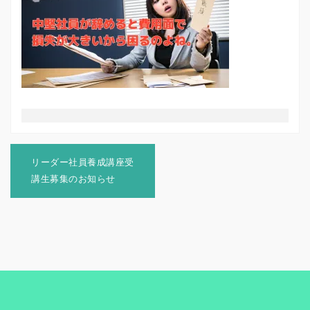
投
稿
リーダー社員養成講座受
ナ
講生募集のお知らせ
ビ
ゲ
ー
シ
ョ
ン