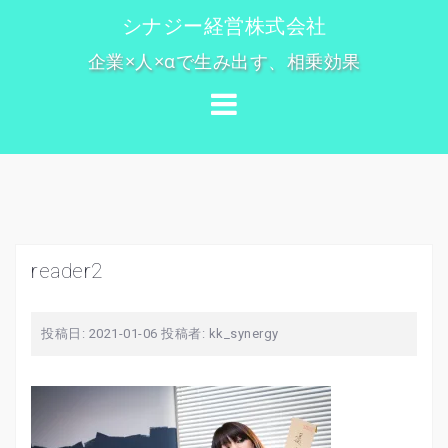
コ
シナジー経営株式会社
ン
企業×人×αで生み出す、相乗効果
テ
ン
ツ
へ
ス
キ
ッ
プ
reader2
投稿日:
2021-01-06
投稿者:
kk_synergy