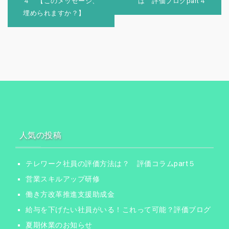
４ 【このメッセージ、
は 評価ブログpart４
ビ
埋められますか？】
ゲ
ー
シ
ョ
ン
人気の投稿
テレワーク社員の評価方法は？ 評価コラムpart５
営業スキルアップ研修
働き方改革推進支援助成金
給与を下げたい社員がいる！これって可能？評価ブログ
夏期休業のお知らせ