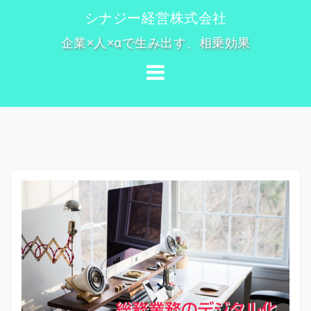
コ
シナジー経営株式会社
ン
企業×人×αで生み出す、相乗効果
テ
ン
ツ
へ
ス
キ
ッ
プ