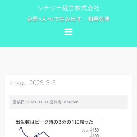
コ
シナジー経営株式会社
ン
企業×人×αで生み出す、相乗効果
テ
ン
ツ
へ
ス
キ
ッ
プ
image_2023_3_3
投稿日:
2023-03-03
投稿者:
douden