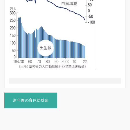
投
稿
新年度の育休助成金
ナ
ビ
ゲ
ー
シ