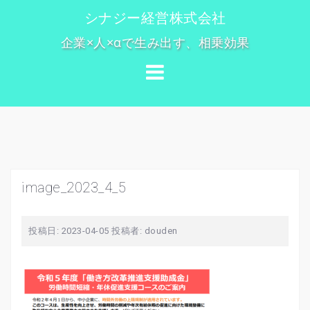
コ
シナジー経営株式会社
ン
企業×人×αで生み出す、相乗効果
テ
ン
ツ
へ
ス
キ
ッ
プ
image_2023_4_5
投稿日:
2023-04-05
投稿者:
douden