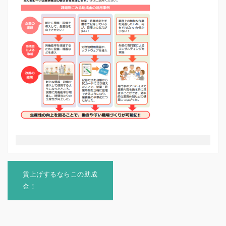
投
稿
賃上げするならこの助成
ナ
金！
ビ
ゲ
ー
シ