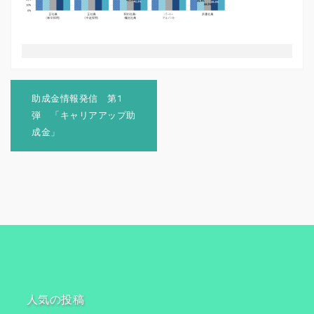
投
稿
助成金情報発信 第1
ナ
弾 「キャリアアップ助
ビ
成金」
ゲ
ー
シ
ョ
ン
人気の投稿