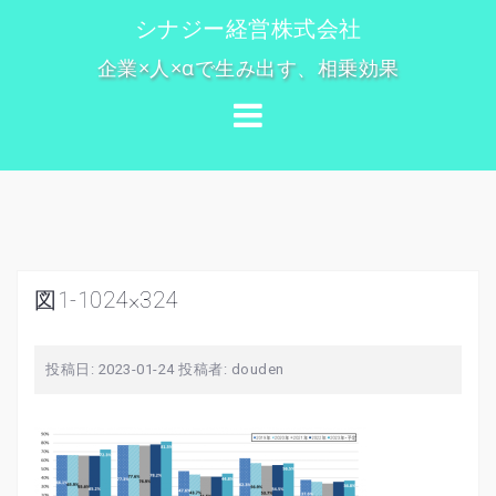
コ
シナジー経営株式会社
ン
企業×人×αで生み出す、相乗効果
テ
ン
ツ
へ
ス
キ
ッ
プ
図1-1024×324
投稿日:
2023-01-24
投稿者:
douden