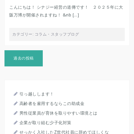
こんにちは！ シナジー経営の道傳です！ ２０２５年に大
阪万博が開催されますね！ &nb […]
カテゴリー:
コラム
・
スタッフブログ
投
稿
過去の投稿
ナ
ビ
ゲ
ー
シ
ョ
引っ越しします！
ン
高齢者を雇用するならこの助成金
男性従業員が育休を取りやすい環境とは
企業が取り組む少子化対策
せっかく入社したZ世代社員に辞めてほしくな