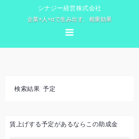
コ
シナジー経営株式会社
ン
企業×人×αで生み出す、相乗効果
テ
ン
ツ
へ
ス
キ
ッ
プ
検索結果:
予定
賃上げする予定があるならこの助成金